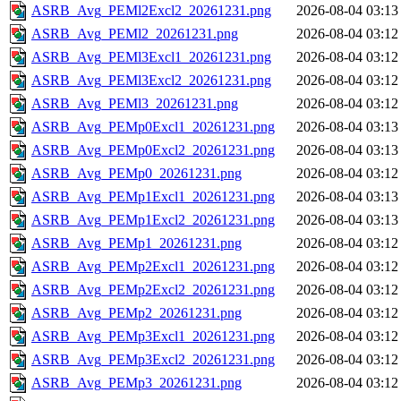
ASRB_Avg_PEMl2Excl2_20261231.png
2026-08-04 03:13
ASRB_Avg_PEMl2_20261231.png
2026-08-04 03:12
ASRB_Avg_PEMl3Excl1_20261231.png
2026-08-04 03:12
ASRB_Avg_PEMl3Excl2_20261231.png
2026-08-04 03:12
ASRB_Avg_PEMl3_20261231.png
2026-08-04 03:12
ASRB_Avg_PEMp0Excl1_20261231.png
2026-08-04 03:13
ASRB_Avg_PEMp0Excl2_20261231.png
2026-08-04 03:13
ASRB_Avg_PEMp0_20261231.png
2026-08-04 03:12
ASRB_Avg_PEMp1Excl1_20261231.png
2026-08-04 03:13
ASRB_Avg_PEMp1Excl2_20261231.png
2026-08-04 03:13
ASRB_Avg_PEMp1_20261231.png
2026-08-04 03:12
ASRB_Avg_PEMp2Excl1_20261231.png
2026-08-04 03:12
ASRB_Avg_PEMp2Excl2_20261231.png
2026-08-04 03:12
ASRB_Avg_PEMp2_20261231.png
2026-08-04 03:12
ASRB_Avg_PEMp3Excl1_20261231.png
2026-08-04 03:12
ASRB_Avg_PEMp3Excl2_20261231.png
2026-08-04 03:12
ASRB_Avg_PEMp3_20261231.png
2026-08-04 03:12