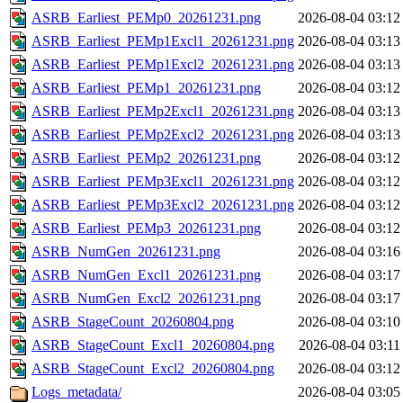
ASRB_Earliest_PEMp0_20261231.png
2026-08-04 03:12
ASRB_Earliest_PEMp1Excl1_20261231.png
2026-08-04 03:13
ASRB_Earliest_PEMp1Excl2_20261231.png
2026-08-04 03:13
ASRB_Earliest_PEMp1_20261231.png
2026-08-04 03:12
ASRB_Earliest_PEMp2Excl1_20261231.png
2026-08-04 03:13
ASRB_Earliest_PEMp2Excl2_20261231.png
2026-08-04 03:13
ASRB_Earliest_PEMp2_20261231.png
2026-08-04 03:12
ASRB_Earliest_PEMp3Excl1_20261231.png
2026-08-04 03:12
ASRB_Earliest_PEMp3Excl2_20261231.png
2026-08-04 03:12
ASRB_Earliest_PEMp3_20261231.png
2026-08-04 03:12
ASRB_NumGen_20261231.png
2026-08-04 03:16
ASRB_NumGen_Excl1_20261231.png
2026-08-04 03:17
ASRB_NumGen_Excl2_20261231.png
2026-08-04 03:17
ASRB_StageCount_20260804.png
2026-08-04 03:10
ASRB_StageCount_Excl1_20260804.png
2026-08-04 03:11
ASRB_StageCount_Excl2_20260804.png
2026-08-04 03:12
Logs_metadata/
2026-08-04 03:05