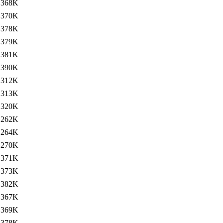
368K
370K
378K
379K
381K
390K
312K
313K
320K
262K
264K
270K
371K
373K
382K
367K
369K
378K