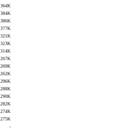
364K
384K
386K
377K
321K
323K
314K
267K
269K
262K
296K
288K
290K
282K
274K
275K
-