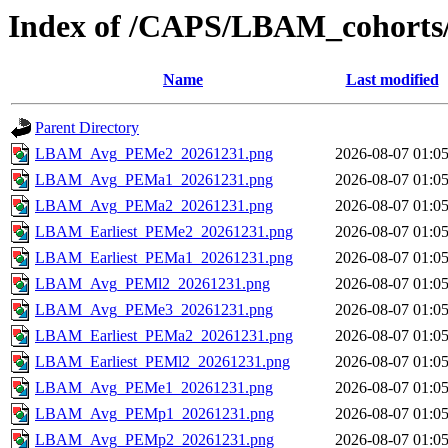
Index of /CAPS/LBAM_cohorts/
Name
Last modified
Parent Directory
LBAM_Avg_PEMe2_20261231.png
2026-08-07 01:0
LBAM_Avg_PEMa1_20261231.png
2026-08-07 01:0
LBAM_Avg_PEMa2_20261231.png
2026-08-07 01:0
LBAM_Earliest_PEMe2_20261231.png
2026-08-07 01:0
LBAM_Earliest_PEMa1_20261231.png
2026-08-07 01:0
LBAM_Avg_PEMl2_20261231.png
2026-08-07 01:0
LBAM_Avg_PEMe3_20261231.png
2026-08-07 01:0
LBAM_Earliest_PEMa2_20261231.png
2026-08-07 01:0
LBAM_Earliest_PEMl2_20261231.png
2026-08-07 01:0
LBAM_Avg_PEMe1_20261231.png
2026-08-07 01:0
LBAM_Avg_PEMp1_20261231.png
2026-08-07 01:0
LBAM_Avg_PEMp2_20261231.png
2026-08-07 01:0